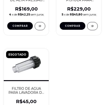
DE ALTA PRESSAO
PISTOLA PARA
MEDIA VAZAO
LAVADORA DE ALTA
SGT9905 - SGT SIGMA
PRESSAO 5200PSI
R$169,00
R$229,00
TOOLS
/345BAR - KERS
4
x de
R$42,25
sem juros
5
x de
R$45,80
sem juros
ESGOTADO
FILTRO DE AGUA
PARA LAVADORA DE
ALTA PRESSAO
174PSI - KERS
R$45,00