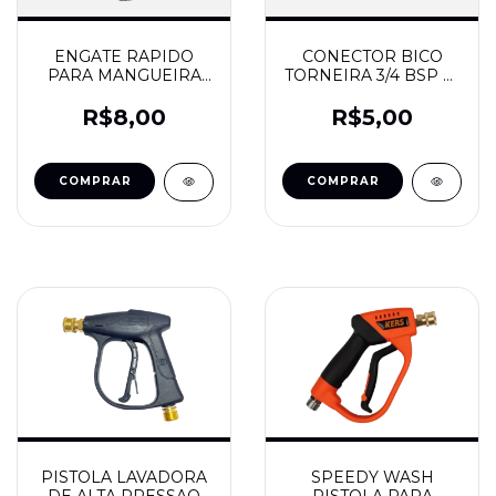
ENGATE RAPIDO
CONECTOR BICO
PARA MANGUEIRA
TORNEIRA 3/4 BSP P/
1/2 - JARDIM -
ENGATE RAPIDO -
STEULA
STEULA
R$8,00
R$5,00
PISTOLA LAVADORA
SPEEDY WASH