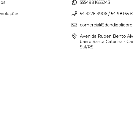
os
5554981655243
evoluções
54 3226-3906 / 54 98165-
comercial@dandipolidore
Avenida Ruben Bento Alv
bairro Santa Catarina - Ca
Sul/RS