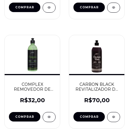
COMPLEX
CARBON BLACK
REMOVEDOR DE
REVITALIZADOR DE
CHUVA ACIDA 500
PLASTICOS
ML - JAÇA
EXTERNOS 500ML -
R$32,00
R$70,00
JAÇA