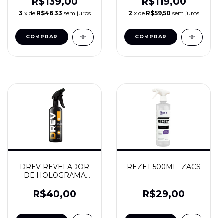
R$139,00
R$119,00
3
x de
R$46,33
sem juros
2
x de
R$59,50
sem juros
DREV REVELADOR
REZET 500ML- ZACS
DE HOLOGRAMA
500ML - DUB BOYZ
R$40,00
R$29,00