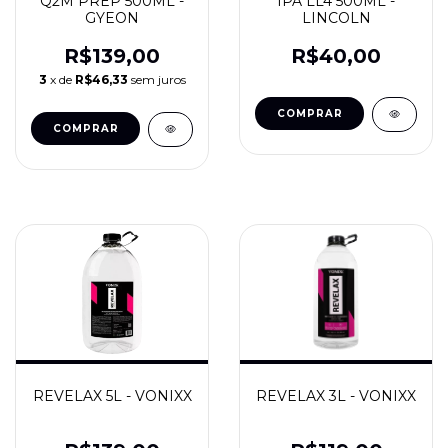
Q2M PREP 500ML -
IPA LL4 500ML -
GYEON
LINCOLN
R$139,00
R$40,00
3
x de
R$46,33
sem juros
REVELAX 5L - VONIXX
REVELAX 3L - VONIXX