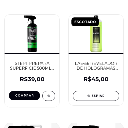
ESGOTADO
STEP1 PREPARA
LAE-36 REVELADOR
SUPERFICIE 500ML -
DE HOLOGRAMAS
DIMENSION
COM FLUORESCEINA
1L - ALCANCE
R$39,00
R$45,00
ESPIAR