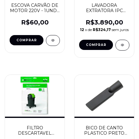
ESCOVA CARVÃO DE
LAVADORA
MOTOR 220V - 1UND -
EXTRATORA IPC
IPC BRASIL
EA135 EXT220V - IPC
BRASIL
R$60,00
R$3.890,00
12
x de
R$324,17
sem juros
FILTRO
BICO DE CANTO
DESCARTAVEL
PLASTICO PRETO
ECOCLEAN PCT 3 UN
D38 - IPC BRASIL