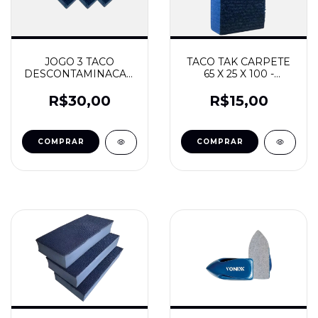
JOGO 3 TACO
TACO TAK CARPETE
DESCONTAMINACAO
65 X 25 X 100 -
PESADA CARPETE -
RESOLVIDRO
VONIXX
R$30,00
R$15,00