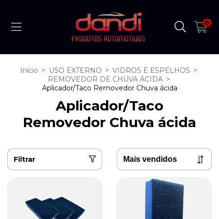
0
Início
>
USO EXTERNO
>
VIDROS E ESPELHOS
>
REMOVEDOR DE CHUVA ÁCIDA
>
Aplicador/Taco Removedor Chuva ácida
Aplicador/Taco
Removedor Chuva ácida
Filtrar