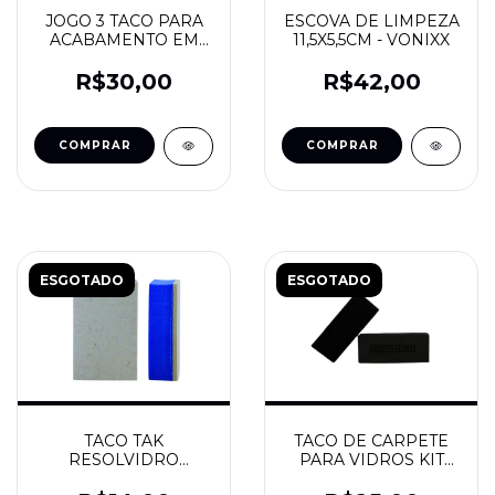
JOGO 3 TACO PARA
ESCOVA DE LIMPEZA
ACABAMENTO EM
11,5X5,5CM - VONIXX
VIDROS LONA -
VONIXX
R$30,00
R$42,00
ESGOTADO
ESGOTADO
TACO TAK
TACO DE CARPETE
RESOLVIDRO
PARA VIDROS KIT
75X22X100 -
2UN - NOBRECAR