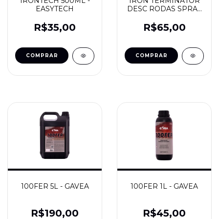
IRONTECH 500ML -
IRON TERMINATOR
EASYTECH
DESC RODAS SPRAY
500ML PH NEUTRO -
SOFT99
R$35,00
R$65,00
100FER 5L - GAVEA
100FER 1L - GAVEA
R$190,00
R$45,00