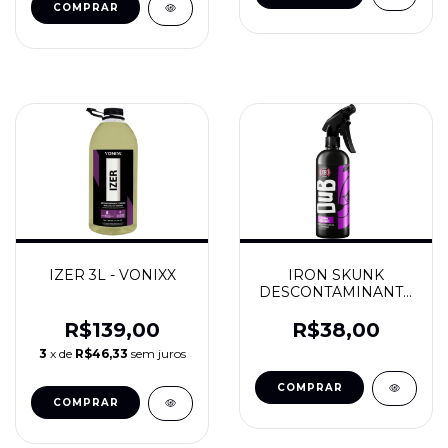
IZER 3L - VONIXX
IRON SKUNK
DESCONTAMINANTE
FERROSO 500ML -
DUB BOYZ
R$139,00
R$38,00
3
x de
R$46,33
sem juros