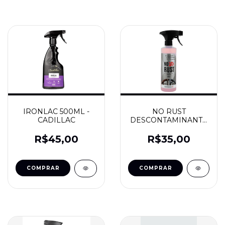
IRONLAC 500ML -
NO RUST
CADILLAC
DESCONTAMINANTE
FERROSO 500ML -
AUTOAMERICA
R$45,00
R$35,00