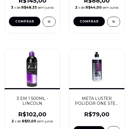
R$145,00
R$88,00
3
x de
R$48,33
sem juros
2
x de
R$44,00
sem juros
3 EM 1 500ML -
META LUSTER
LINCOLN
POLIDOR ONE STEP
473ML - SOFT99
R$102,00
R$79,00
2
x de
R$51,00
sem juros