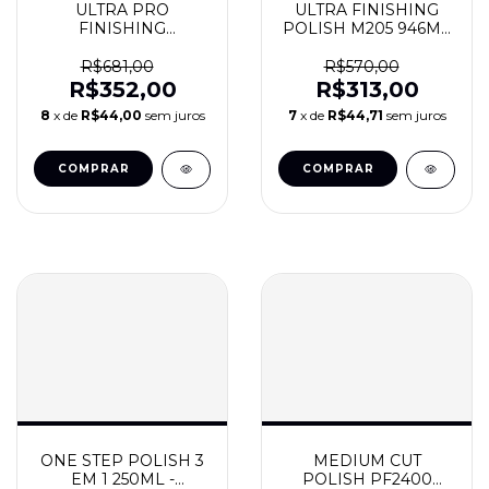
ULTRA PRO
ULTRA FINISHING
FINISHING
POLISH M205 946ML
POLISHING - 946ML -
- MEGUIARS
MEGUIARS
R$681,00
R$570,00
R$352,00
R$313,00
8
x de
R$44,00
sem juros
7
x de
R$44,71
sem juros
ONE STEP POLISH 3
MEDIUM CUT
EM 1 250ML -
POLISH PF2400