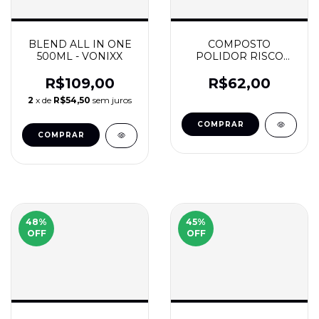
BLEND ALL IN ONE
COMPOSTO
500ML - VONIXX
POLIDOR RISCO
ZERO REFINO 500G -
CADILLAC
R$109,00
R$62,00
2
x de
R$54,50
sem juros
48
%
45
%
OFF
OFF