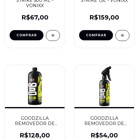
STRIKE 500 ML -
STRIKE 1,5L - VONIXX
VONIXX
R$67,00
R$159,00
GOODZILLA
GOODZILLA
REMOVEDOR DE
REMOVEDOR DE
PICHE E COLA 1,5L -
PICHE E COLA
DUB BOYZ
500ML - DUB BOYZ
R$128,00
R$54,00