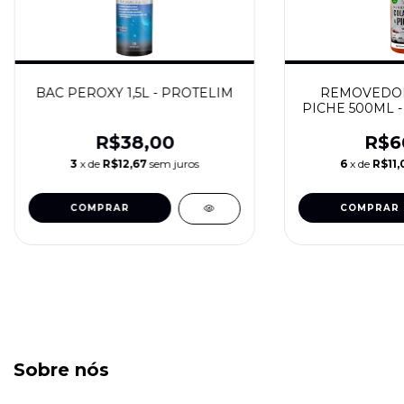
BAC PEROXY 1,5L - PROTELIM
REMOVEDOR
PICHE 500ML 
R$38,00
R$6
3
x de
R$12,67
sem juros
6
x de
R$11,
Sobre nós