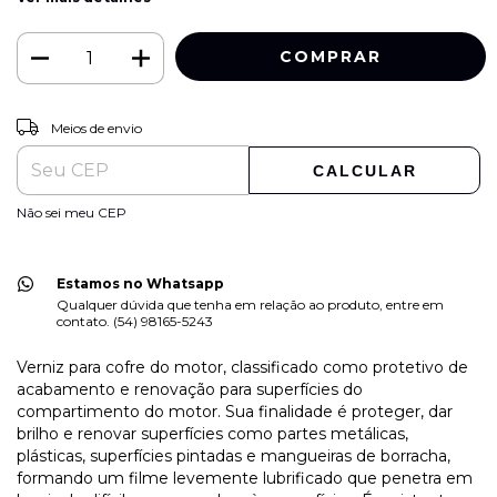
ALTERAR CEP
Entregas para o CEP:
Meios de envio
CALCULAR
Não sei meu CEP
Estamos no Whatsapp
Qualquer dúvida que tenha em relação ao produto, entre em
contato. (54) 98165-5243
Verniz para cofre do motor, classificado como protetivo de
acabamento e renovação para superfícies do
compartimento do motor. Sua finalidade é proteger, dar
brilho e renovar superfícies como partes metálicas,
plásticas, superfícies pintadas e mangueiras de borracha,
formando um filme levemente lubrificado que penetra em